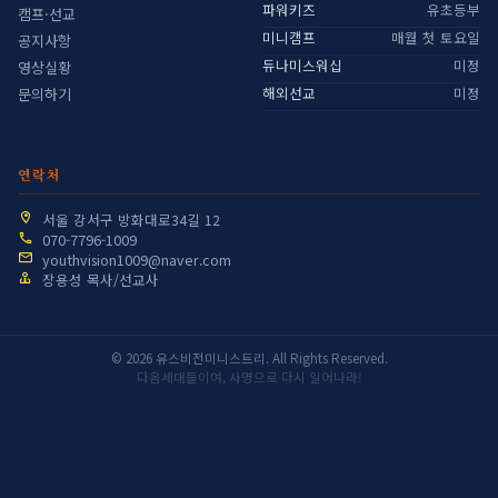
파워키즈
유초등부
캠프·선교
미니캠프
매월 첫 토요일
공지사항
듀나미스워십
미정
영상실황
해외선교
미정
문의하기
연락처
서울 강서구 방화대로34길 12
070-7796-1009
youthvision1009@naver.com
장용성 목사/선교사
© 2026 유스비전미니스트리. All Rights Reserved.
다음세대들이여, 사명으로 다시 일어나라!