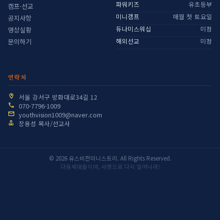
파워키즈
유초등부
캠프·선교
미니캠프
매월 첫 토요일
공지사항
듀나미스워십
미정
영상실황
해외선교
미정
문의하기
연락처
서울 강서구 방화대로34길 12
070-7796-1009
youthvision1009@naver.com
장용성 목사/선교사
© 2026 유스비전미니스트리. All Rights Reserved.
다음세대들이여, 사명으로 다시 일어나라!