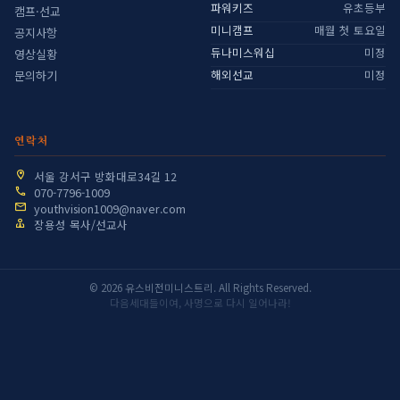
파워키즈
유초등부
캠프·선교
미니캠프
매월 첫 토요일
공지사항
듀나미스워십
미정
영상실황
해외선교
미정
문의하기
연락처
서울 강서구 방화대로34길 12
070-7796-1009
youthvision1009@naver.com
장용성 목사/선교사
© 2026 유스비전미니스트리. All Rights Reserved.
다음세대들이여, 사명으로 다시 일어나라!