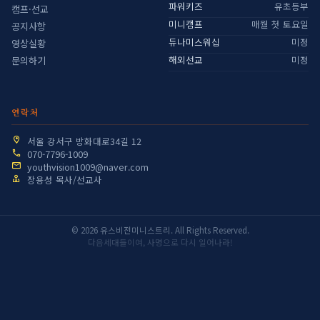
파워키즈
유초등부
캠프·선교
미니캠프
매월 첫 토요일
공지사항
듀나미스워십
미정
영상실황
해외선교
미정
문의하기
연락처
서울 강서구 방화대로34길 12
070-7796-1009
youthvision1009@naver.com
장용성 목사/선교사
© 2026 유스비전미니스트리. All Rights Reserved.
다음세대들이여, 사명으로 다시 일어나라!