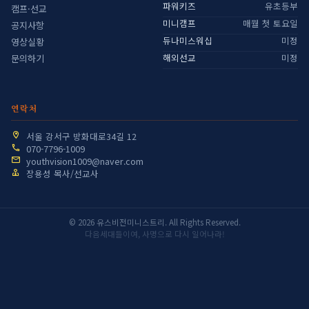
파워키즈
유초등부
캠프·선교
미니캠프
매월 첫 토요일
공지사항
듀나미스워십
미정
영상실황
해외선교
미정
문의하기
연락처
서울 강서구 방화대로34길 12
070-7796-1009
youthvision1009@naver.com
장용성 목사/선교사
© 2026 유스비전미니스트리. All Rights Reserved.
다음세대들이여, 사명으로 다시 일어나라!