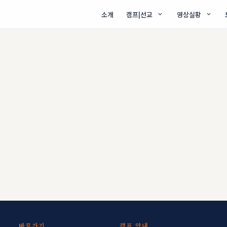
소개
캠프|선교
영상실황
바로가기
캠프 안내