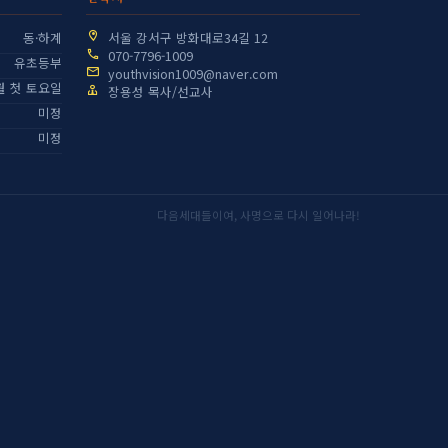
동·하계
서울 강서구 방화대로34길 12
070-7796-1009
유초등부
youthvision1009@naver.com
월 첫 토요일
장용성 목사/선교사
미정
미정
다음세대들이여, 사명으로 다시 일어나라!