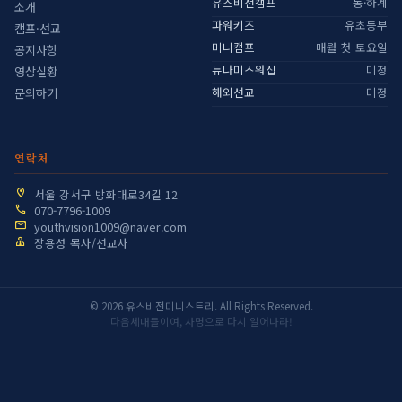
유스비전캠프
동·하계
소개
파워키즈
유초등부
캠프·선교
미니캠프
매월 첫 토요일
공지사항
듀나미스워십
미정
영상실황
해외선교
미정
문의하기
연락처
서울 강서구 방화대로34길 12
070-7796-1009
youthvision1009@naver.com
장용성 목사/선교사
© 2026 유스비전미니스트리. All Rights Reserved.
다음세대들이여, 사명으로 다시 일어나라!