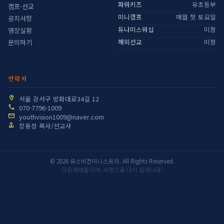
파워키즈
유초등부
캠프·선교
미니캠프
매월 첫 토요일
공지사항
듀나미스워십
미정
영상실황
해외선교
미정
문의하기
연락처
서울 강서구 방화대로34길 12
070-7796-1009
youthvision1009@naver.com
장용성 목사/선교사
© 2026 유스비전미니스트리. All Rights Reserved.
다음세대들이여, 사명으로 다시 일어나라!