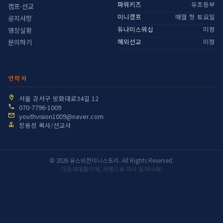
파워키즈
유초등부
캠프·선교
미니캠프
매월 첫 토요일
공지사항
듀나미스워십
미정
영상실황
해외선교
미정
문의하기
연락처
서울 강서구 방화대로34길 12
070-7796-1009
youthvision1009@naver.com
장용성 목사/선교사
© 2026 유스비전미니스트리. All Rights Reserved.
다음세대들이여, 사명으로 다시 일어나라!