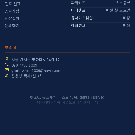
파워키즈
유초등부
캠프·선교
미니캠프
매월 첫 토요일
공지사항
듀나미스워십
미정
영상실황
해외선교
미정
문의하기
연락처
서울 강서구 방화대로34길 12
070-7796-1009
youthvision1009@naver.com
장용성 목사/선교사
© 2026 유스비전미니스트리. All Rights Reserved.
다음세대들이여, 사명으로 다시 일어나라!