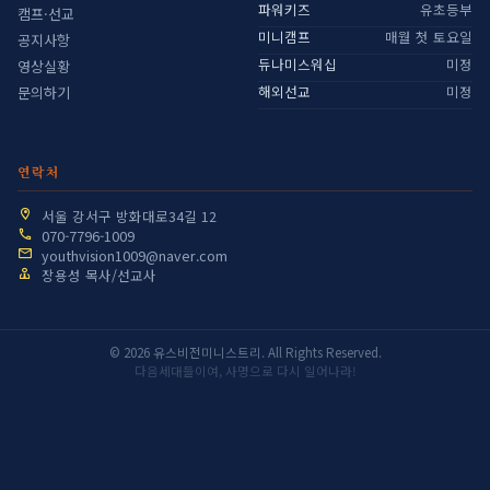
파워키즈
유초등부
캠프·선교
미니캠프
매월 첫 토요일
공지사항
듀나미스워십
미정
영상실황
해외선교
미정
문의하기
연락처
서울 강서구 방화대로34길 12
070-7796-1009
youthvision1009@naver.com
장용성 목사/선교사
© 2026 유스비전미니스트리. All Rights Reserved.
다음세대들이여, 사명으로 다시 일어나라!